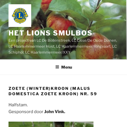
Ga
naar
de
inhoud
HET LIONS SMULBOS
Een project van LC De Bollenstreek, LC Lisse/De Oude Duinen,
LC Haarlemmermeer Host, LC Haarlemmermeer/Ringvaart, LC
Schiphol, LC Haarlemmermeer/XXY
Menu
ZOETE (WINTER)KROON (MALUS
DOMESTICA ZOETE KROON) NR. 59
Halfstam.
Gesponsord door
John Vink.