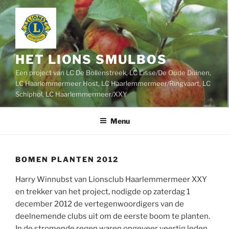
Ga
naar
de
inhoud
HET LIONS SMULBOS
Een project van LC De Bollenstreek, LC Lisse/De Oude Duinen,
LC Haarlemmermeer Host, LC Haarlemmermeer/Ringvaart, LC
Schiphol, LC Haarlemmermeer/XXY
Menu
BOMEN PLANTEN 2012
Harry Winnubst van Lionsclub Haarlemmermeer XXY
en trekker van het project, nodigde op zaterdag 1
december 2012 de vertegenwoordigers van de
deelnemende clubs uit om de eerste boom te planten.
In de stromende regen waren ongeveer veertig leden