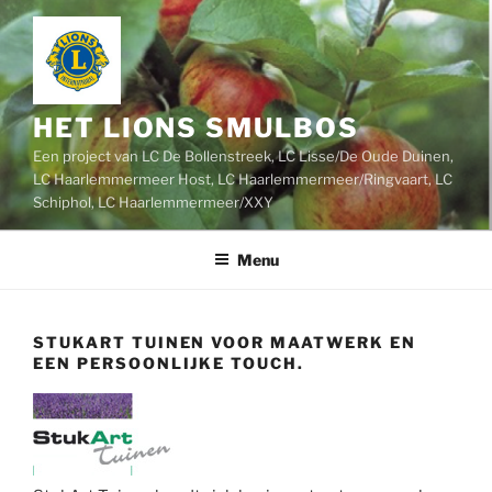
Ga
naar
de
inhoud
HET LIONS SMULBOS
Een project van LC De Bollenstreek, LC Lisse/De Oude Duinen,
LC Haarlemmermeer Host, LC Haarlemmermeer/Ringvaart, LC
Schiphol, LC Haarlemmermeer/XXY
Menu
STUKART TUINEN VOOR MAATWERK EN
EEN PERSOONLIJKE TOUCH.