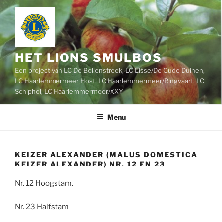
Ga
naar
de
inhoud
HET LIONS SMULBOS
Een project van LC De Bollenstreek, LC Lisse/De Oude Duinen,
LC Haarlemmermeer Host, LC Haarlemmermeer/Ringvaart, LC
Schiphol, LC Haarlemmermeer/XXY
Menu
KEIZER ALEXANDER (MALUS DOMESTICA
KEIZER ALEXANDER) NR. 12 EN 23
Nr. 12 Hoogstam.
Nr. 23 Halfstam