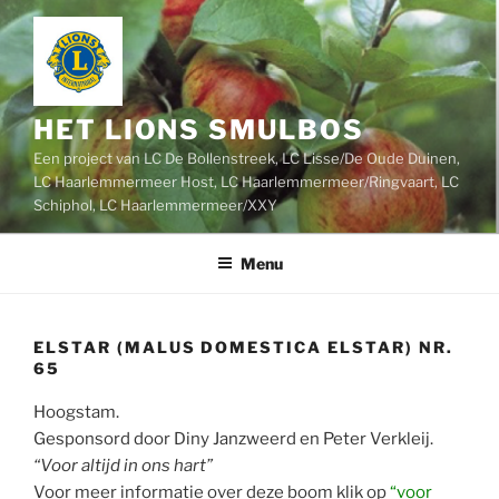
Ga
naar
de
inhoud
HET LIONS SMULBOS
Een project van LC De Bollenstreek, LC Lisse/De Oude Duinen,
LC Haarlemmermeer Host, LC Haarlemmermeer/Ringvaart, LC
Schiphol, LC Haarlemmermeer/XXY
Menu
ELSTAR (MALUS DOMESTICA ELSTAR) NR.
65
Hoogstam.
Gesponsord door Diny Janzweerd en Peter Verkleij.
“Voor altijd in ons hart”
Voor meer informatie over deze boom klik op
“voor