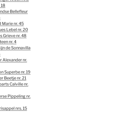
 18
ndse Bellefleur
6
d Marie nr. 45
es Lebel nr. 20
 Grieve nr. 48
teen nr. 4
jn de Sonnavilla
6
r Alexander nr.
n Superbe nr. 19
r Beetje nr. 21
rts Calville nr.
rse Pippeling nr.
isappel nrs. 15