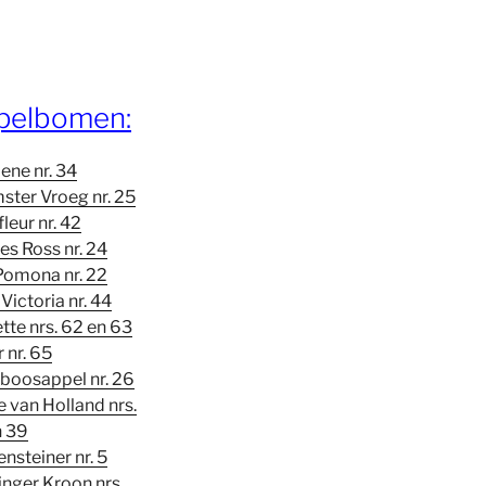
pelbomen:
ene nr. 34
ster Vroeg nr. 25
fleur nr. 42
es Ross nr. 24
Pomona nr. 22
 Victoria nr. 44
tte nrs. 62 en 63
r nr. 65
boosappel nr. 26
e van Holland nrs.
n 39
nsteiner nr. 5
nger Kroon nrs.