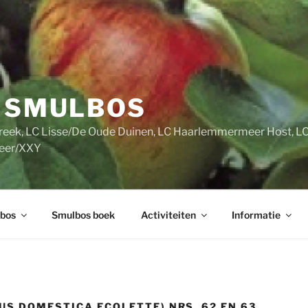
S SMULBOS
streek, LC Lisse/De Oude Duinen, LC Haarlemmermeer Host, 
meer/XXY
bos
Smulbos boek
Activiteiten
Informatie
US DOMESTICA ECOLETTE) NRS. 62 EN 63