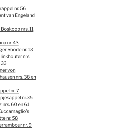
appel nr. 56
ent van Engeland
Boskoop nrs. 11
na nr. 43
er Roode nr. 13
linkhouter nrs.
 33
ner von
hausen nrs. 38 en
ppel nr. 7
pjesappel nr.35
 nrs. 60 en 61
Zuccamaglio’s
te nr. 58
errambour nr. 9