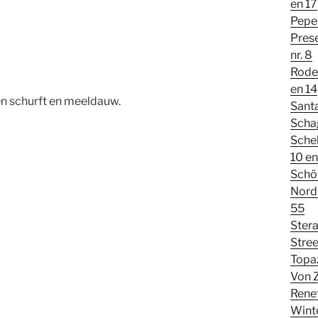
en 17
Peper
Pres
nr. 8
Rode 
en 14
en schurft en meeldauw.
Santa
Schag
Schel
10 en
Schö
Nord
55
Stera
Stree
Topaz
Von 
Renet
Wint