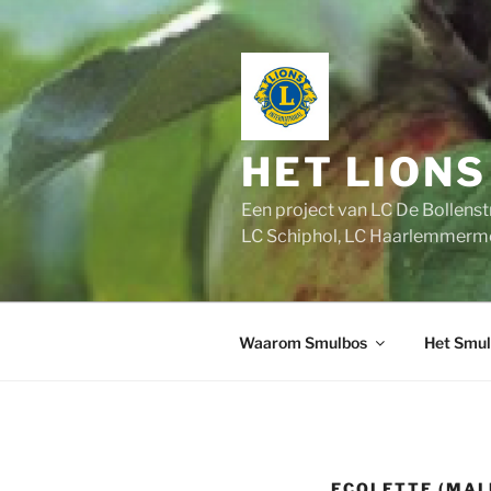
Ga
naar
de
inhoud
HET LION
Een project van LC De Bollen
LC Schiphol, LC Haarlemmer
Waarom Smulbos
Het Smul
ECOLETTE (MAL