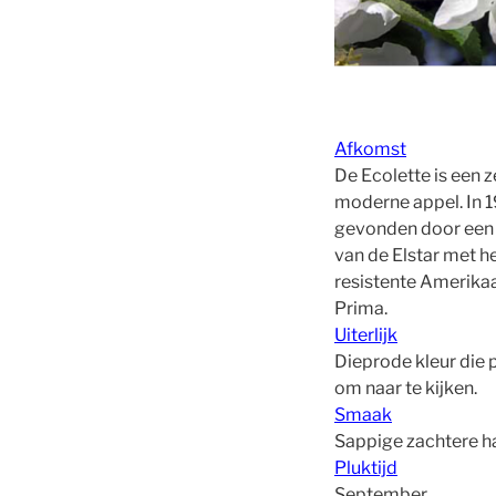
Afkomst
De Ecolette is een z
moderne appel. In 
gevonden door een 
van de Elstar met h
resistente Amerika
Prima.
Uiterlijk
Dieprode kleur die p
om naar te kijken.
Smaak
Sappige zachtere h
Pluktijd
September.