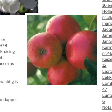
16 en
Holla
nr. 3
Ingri
Jacqu
James
eer
Jan S
1978
Karmi
kruising
nr. 4
et
Keize
anse ras
12
Laxto
Lekke
rachtig is
Lomba
47
Lunte
andappel.
6
Notar