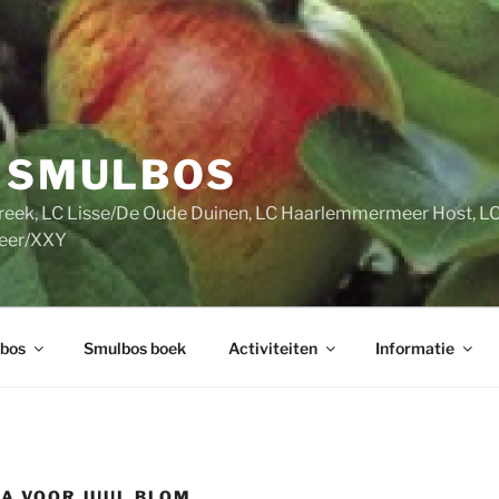
S SMULBOS
streek, LC Lisse/De Oude Duinen, LC Haarlemmermeer Host, 
meer/XXY
bos
Smulbos boek
Activiteiten
Informatie
A VOOR JUUL BLOM