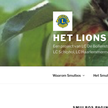
Ga
naar
de
inhoud
HET LION
Een project van LC De Bollen
LC Schiphol, LC Haarlemmer
Waarom Smulbos
Het Smul
SMULBOS PAGIN