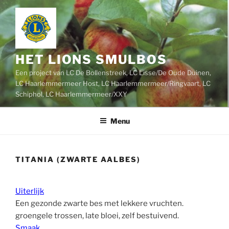
Ga
naar
de
inhoud
HET LIONS SMULBOS
Een project van LC De Bollenstreek, LC Lisse/De Oude Duinen,
LC Haarlemmermeer Host, LC Haarlemmermeer/Ringvaart, LC
Schiphol, LC Haarlemmermeer/XXY
Menu
TITANIA (ZWARTE AALBES)
Uiterlijk
Een gezonde zwarte bes met lekkere vruchten.
groengele trossen, late bloei, zelf bestuivend.
Smaak