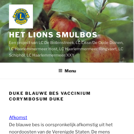
Ga
naar
de
inhoud
HET LIONS SMULBOS
Een project van LC De Bollenstreek, LC Lisse/De Oude Duinen,
LC Haarlemmermeer Host, LC Haarlemmermeer/Ringvaart, LC
Schiphol, LC Haarlemmermeer/XXY
Menu
DUKE BLAUWE BES VACCINIUM
CORYMBOSUM DUKE
Afkomst
De blauwe bes is oorspronkelijk afkomstig uit het
noordoosten van de Verenigde Staten. De mens