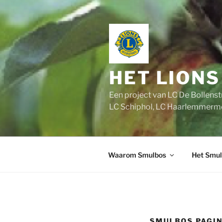
Ga
naar
de
inhoud
HET LION
Een project van LC De Bollen
LC Schiphol, LC Haarlemmer
Waarom Smulbos
Het Smul
SMULBOS PAGIN