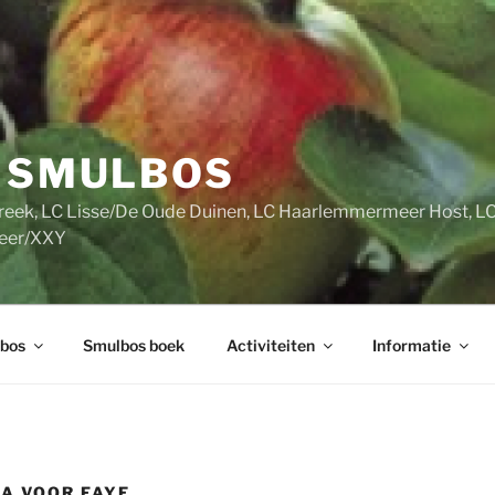
S SMULBOS
streek, LC Lisse/De Oude Duinen, LC Haarlemmermeer Host, 
meer/XXY
bos
Smulbos boek
Activiteiten
Informatie
A VOOR FAYE